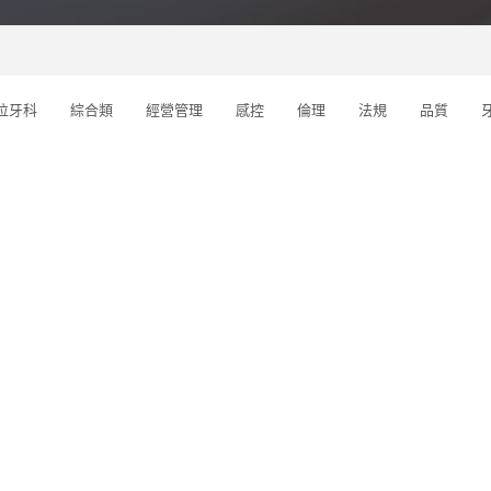
位牙科
綜合類
經營管理
感控
倫理
法規
品質