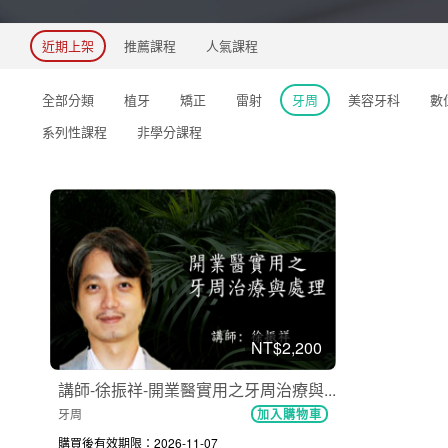
近期上架
推薦課程
人氣課程
全部分類
植牙
矯正
雷射
牙周
美容牙科
數
系列性課程
非學分課程
NT$2,200
講師-徐振祥-開業醫實用之牙周治療與...
牙周
加入購物車
購買後有效期限：2026-11-07