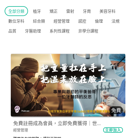
全部分類
植牙
矯正
雷射
牙周
美容牙科
數位牙科
綜合類
經營管理
感控
倫理
法規
品質
牙醫助理
系列性課程
非學分課程
免費
免費註冊成為會員，立即免費獲得｜世...
經營管理
立即加入