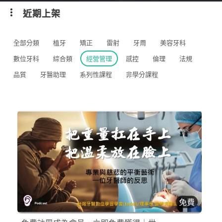
近期上架
全部分類
植牙
矯正
雷射
牙周
美容牙科
數位牙科
綜合類
經營管理
感控
倫理
法規
品質
牙醫助理
系列性課程
非學分課程
免費