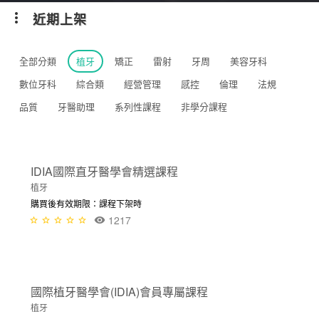
近期上架
全部分類
植牙
矯正
雷射
牙周
美容牙科
數位牙科
綜合類
經營管理
感控
倫理
法規
品質
牙醫助理
系列性課程
非學分課程
申請加入
IDIA國際直牙醫學會精選課程
植牙
購買後有效期限：課程下架時
1217
國際植牙醫學會(IDIA)會員專屬課程
植牙