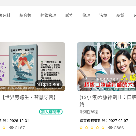
位牙科
綜合類
經營管理
感控
倫理
法規
品質
NT$10,800
【世界旁聽生・智慧牙醫】
(12小時)六脈神劍Ⅱ：口
終...
系列性課程
加入購物車
：2026-12-31
購買後有效期限：2027-02-07
2167
2866