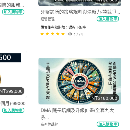
的服務...
牙醫診所的策略規劃與決斷力-談競爭...
加入購物車
經營管理
加入購物車
購買後有效期限：課程下架時
1774
NT$99,000
NT$180,000
月)-99000
DMA 院長培訓及升級計畫(全套九大
加入購物車
系...
系列性課程
加入購物車