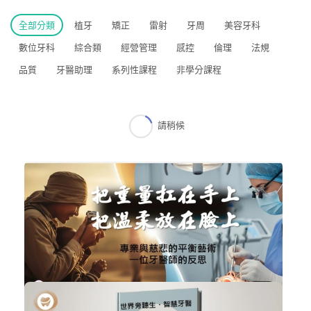
全部分類
植牙
矯正
雷射
牙周
美容牙科
數位牙科
綜合類
經營管理
感控
倫理
法規
品質
牙醫助理
系列性課程
非學分課程
請稍候
免費