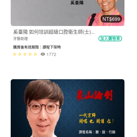
NT$699
奚臺陽 如何培訓超級口腔衛生師(士)...
牙醫助理
加入購物車
購買後有效期限：課程下架時
1772