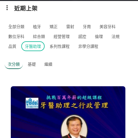
近期上架
全部分類
植牙
矯正
雷射
牙周
美容牙科
數位牙科
綜合類
經營管理
感控
倫理
法規
品質
牙醫助理
系列性課程
非學分課程
次分類
基礎
繼續