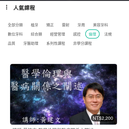
人氣課程
全部分類
植牙
矯正
雷射
牙周
美容牙科
數位牙科
綜合類
經營管理
感控
倫理
法規
品質
牙醫助理
系列性課程
非學分課程
NT$2,200