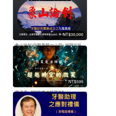
5875
NT$30,000
象山論劍(完整專輯20小時)-揭開診所...
系列性課程
加入購物車
購買後有效期限：2027-08-08
5588
NT$599
電子書-【微笑魔法師傳奇】
經營管理
加入購物車
購買後有效期限：2027-08-08
5461