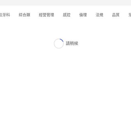
位牙科
綜合類
經營管理
感控
倫理
法規
品質
請稍候