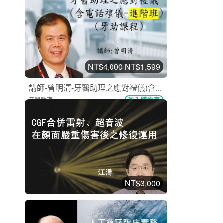
15294
NT$4,000
NT$1,599
講師-曾明清-牙醫助理之應對禮儀(含...
牙醫助理
加入購物車
購買後有效期限：2026-09-08
10085
NT$3,000
江濤 - CGF合併雷射、超音波在顏面
嚴...