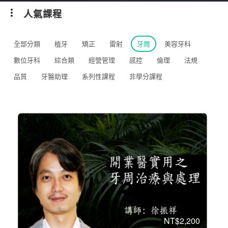
人氣課程
全部分類
植牙
矯正
雷射
牙周
美容牙科
數位牙科
綜合類
經營管理
感控
倫理
法規
品質
牙醫助理
系列性課程
非學分課程
NT$2,200