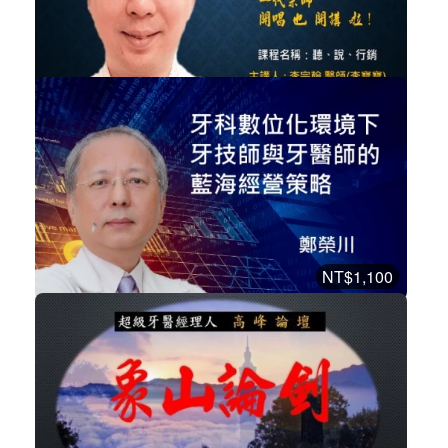
6261
NT$699
講師-李宗翰-聽‧說‧行銷(牙助課程)
牙醫助理
加入購物車
購買後有效期限：2026-09-06
6112
NT$1,100
講師-鄭榮川-牙科數位化環境下，牙技...
經營管理
加入購物車
購買後有效期限：2026-11-06
5873