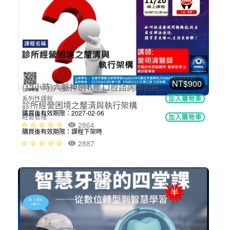
講師-賴宜姍-AI時代，數位牙醫診所如...
牙醫助理
加入購物車
購買後有效期限：2026-09-06
2920
NT$900
診所經營困境之釐清與執行架構
經營管理
加入購物車
購買後有效期限：課程下架時
2887
NT$12,000
(12小時)六脈神劍Ⅱ：口腔諮詢師的終...
系列性課程
加入購物車
購買後有效期限：2027-02-06