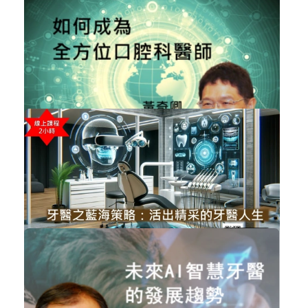
NT$4,000
黃奇卿-如何成為全方位口腔科醫師
植牙
加入購物車
購買後有效期限：2026-11-06
5281
NT$2,000
牙醫診所之藍海策略-活出精采的牙醫...
經營管理
加入購物車
購買後有效期限：課程下架時