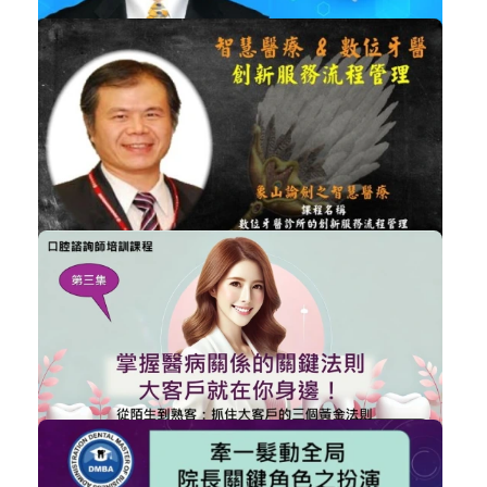
NT$6,300
林錦榮-矯正登峰造極(無學分)
非學分課程
加入購物車
購買後有效期限：2026-11-06
3042
NT$900
講師-曾明清-數位牙醫診所的創新服務...
牙醫助理
加入購物車
購買後有效期限：2026-09-06
2996
NT$2,000
掌握醫病關係的關鍵法則，大客戶就在...