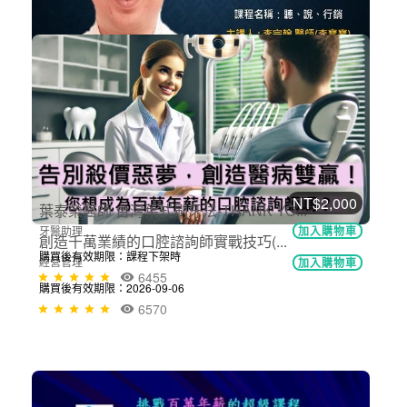
NT$600
講師-李宗翰-聽‧說‧行銷(牙助課程)
牙醫助理
加入購物車
購買後有效期限：2026-09-06
6847
NT$2,000
創造千萬業績的口腔諮詢師實戰技巧(...
經營管理
加入購物車
購買後有效期限：2026-09-06
6570
NT$699
葉泰榮醫師 台灣葉式刷牙法-THANK YO...