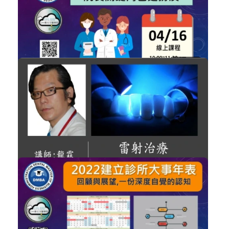
經營管理
加入購物車
購買後有效期限：2026-09-06
2980
NT$900
牽一髮動全局，院長關鍵角色之扮演
經營管理
加入購物車
購買後有效期限：課程下架時
2943
NT$1,000
講師-龍霖-雷射治療牙周病的證據(無...
雷射
加入購物車
購買後有效期限：課程下架時
2937