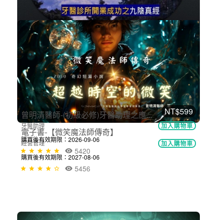
NT$30,000
象山論劍(完整專輯20小時)-揭開診所...
系列性課程
加入購物車
購買後有效期限：2027-08-06
5583
NT$699
NT$599
曾明清醫師-(初級必修)牙醫助理之應...
牙醫助理
加入購物車
電子書-【微笑魔法師傳奇】
購買後有效期限：2026-09-06
經營管理
加入購物車
5420
購買後有效期限：2027-08-06
5456