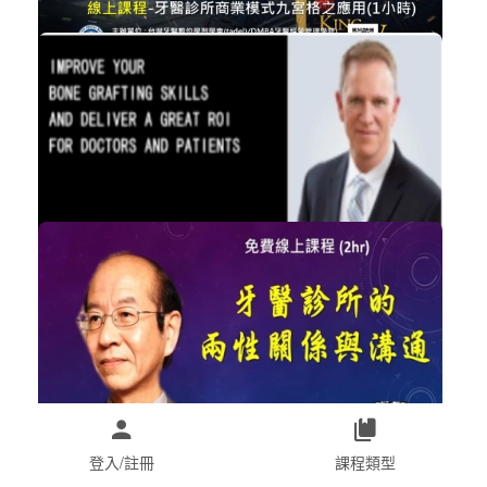
2423
免費
牙醫開業成功之九陽神功( 商業模式九...
經營管理
立即加入
購買後有效期限：課程下架時
2417
免費
IMPROVE YOUR BONE GRAFTING SKILLS...
植牙
立即加入
購買後有效期限：課程下架時
2408
NT$2,000
登入/註冊
課程類型