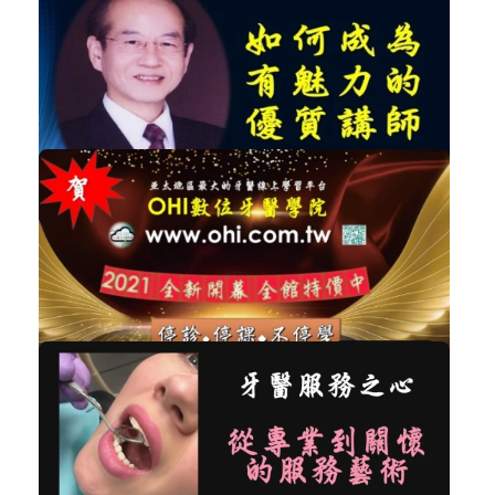
牙醫診所自費行銷的8大獲利模式
經營管理
加入購物車
購買後有效期限：2026-09-06
3525
NT$1,500
郭志鵬 - 如何成為有魅力的優質講師-...
經營管理
加入購物車
購買後有效期限：課程下架時
3382
NT$120,000
全新開幕超值專案(全館課程不限次數,...
系列性課程
加入購物車
購買後有效期限：2027-08-06
3287