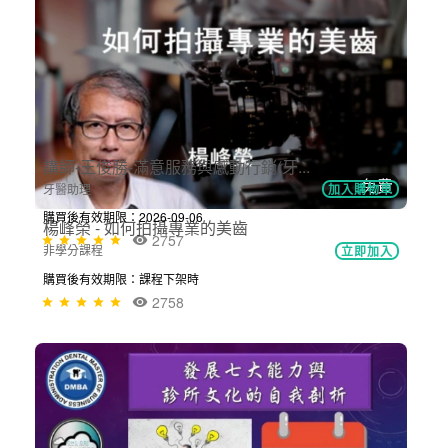
運用數位技術輔助全口植牙治療 - 黃...
數位牙科
加入購物車
購買後有效期限：2026-11-06
2773
免費
楊峰榮 - 如何拍攝專業的美齒
非學分課程
立即加入
購買後有效期限：課程下架時
2758
NT$1,150
講師-王俊勝-滿意服務與感動行銷(牙...
牙醫助理
加入購物車