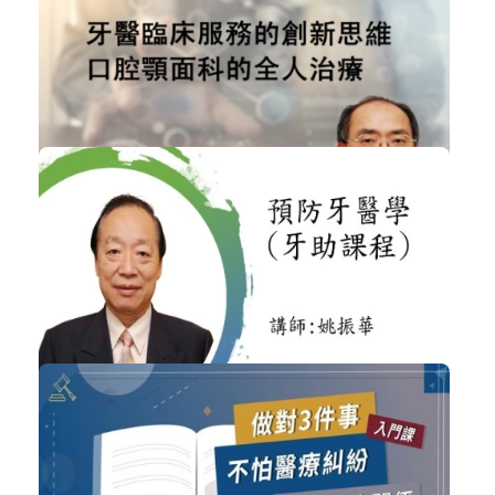
范揚松教授【業績倍增】系列課程(全...
系列性課程
加入購物車
購買後有效期限：課程下架時
5028
NT$1,500
葉泰榮 - 牙醫臨床服務的創新思維－...
非學分課程
加入購物車
購買後有效期限：2026-11-06
4550
NT$550
講師-姚振華-預防牙醫學(牙助課程)
牙醫助理
加入購物車
購買後有效期限：2026-09-06