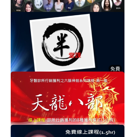
NT$39,900
【數位牙科必勝法則】系列課程 NT$1...
系列性課程
加入購物車
購買後有效期限：2027-08-06
3610
免費
智慧牙醫的四堂半課-揭開半堂課的奧秘
經營管理
立即加入
購買後有效期限：課程下架時
3572
NT$3,999