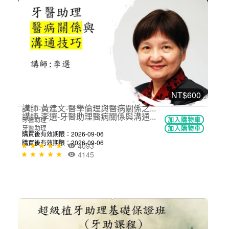
免費
專訪國衛院主任秘書 吳秀英博士(錄...
經營管理
立即加入
購買後有效期限：課程下架時
4166
NT$600
講師-李選-牙醫助理醫病關係與溝通...
牙醫助理
加入購物車
購買後有效期限：2026-09-06
4145
NT$750
講師-黃建文-醫學倫理與醫病關係之...