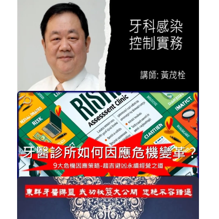
免費
范綱信 - 身心障礙患者口腔服務政策 ...
非學分課程
立即加入
購買後有效期限：課程下架時
2724
NT$3,300
講師-黃茂栓-牙科感染控制實務
感控
加入購物車
購買後有效期限：2026-11-06
2649
NT$2,000
牙醫診所如何因應危機變革？趨吉避凶...
經營管理
加入購物車