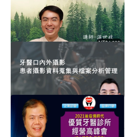
牙醫助理
加入購物車
購買後有效期限：2026-09-06
4093
NT$4,000
講師-溫世政-超級植牙助理基礎保證班...
牙醫助理
加入購物車
購買後有效期限：2026-09-06
4059
NT$3,000
曾振文 - 牙醫口內外攝影-患者攝影資...
數位牙科
加入購物車