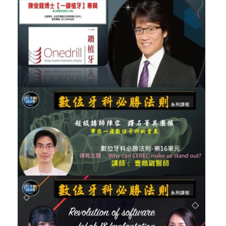
講師-王俊勝-牙醫院所組織編制、人資...
品質
加入購物車
購買後有效期限：2026-11-06
3245
NT$30,000
陳俊龍博士【一鑽植牙】專輯
植牙
加入購物車
購買後有效期限：2027-08-06
3240
NT$2,000
Why can CEREC make us stand out 曹...
數位牙科
加入購物車