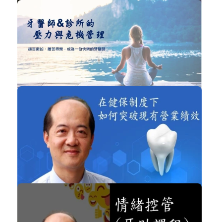
NT$1,000
柯俊宏 - 雷射奇幻之旅 帶您進入牙科...
雷射
加入購物車
購買後有效期限：課程下架時
3867
NT$1,499
牙醫師&診所的危機與壓力管理
經營管理
加入購物車
購買後有效期限：2026-11-06
3803
NT$1,800
楊沛青-在健保制度下，如何突破現有...