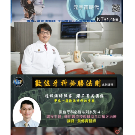
2864
NT$1,499
曾明清醫師-【智慧牙醫的四堂半課】
經營管理
加入購物車
購買後有效期限：課程下架時
2835
免費
陳俊龍一鑽植牙課程-精彩手術案例分享
植牙
立即加入
購買後有效期限：課程下架時
2830
NT$2,000