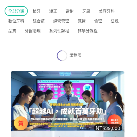
全部分類
植牙
矯正
雷射
牙周
美容牙科
數位牙科
綜合類
經營管理
感控
倫理
法規
品質
牙醫助理
系列性課程
非學分課程
請稍候
NT$39,000