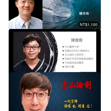
江濤 - CGF合併雷射、超音波在顏面嚴...
美容牙科
加入購物車
購買後有效期限：2026-11-06
9013
NT$1,100
講師-楊沛青-人工植牙臨床實務
植牙
加入購物車
購買後有效期限：2026-11-06
7263
NT$3,888
陳億儒醫師-數位美學修復流程(線上...
美容牙科
加入購物車
購買後有效期限：2026-09-06
6933