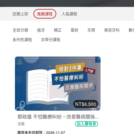
近期上架
推薦課程
人氣課程
全部分類
植牙
矯正
雷射
牙周
美容牙科
數
系列性課程
非學分課程
NT$6,500
鄧政雄 不怕醫療糾紛，改善醫病關係...
法規
加入購物車
購買後有效期限：2026-11-07