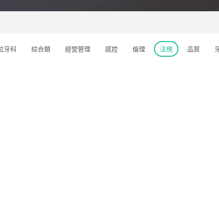
位牙科
綜合類
經營管理
感控
倫理
法規
品質