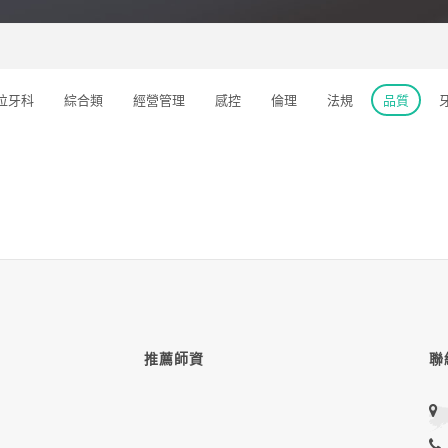
位牙科
綜合類
經營管理
感控
倫理
法規
品質
推薦師資
聯