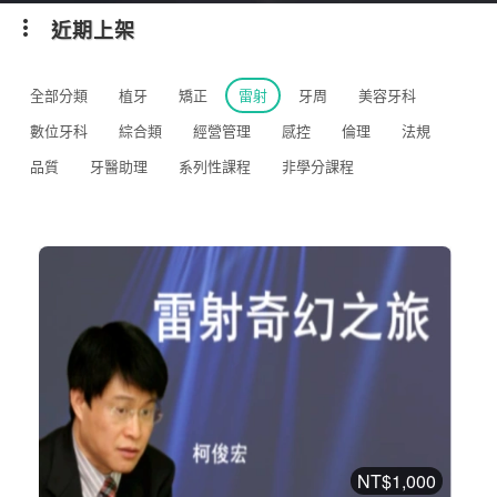
近期上架
全部分類
植牙
矯正
雷射
牙周
美容牙科
數位牙科
綜合類
經營管理
感控
倫理
法規
品質
牙醫助理
系列性課程
非學分課程
NT$1,000