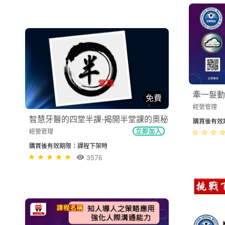
牽一髮動
免費
經營管理
智慧牙醫的四堂半課-揭開半堂課的奧秘
購買後有效
經營管理
立即加入
購買後有效期限：課程下架時
3576