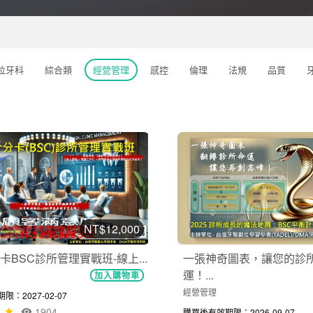
位牙科
綜合類
經營管理
感控
倫理
法規
品質
NT$12,000
卡BSC診所管理實戰班-線上...
一張神奇圖表，讓您的診
運！...
加入購物車
經營管理
：2027-02-07
1904
購買後有效期限：2026-09-07