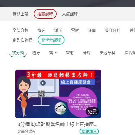
近期上架
推薦課程
人氣課程
全部分類
植牙
矯正
雷射
牙周
美容牙科
數
系列性課程
非學分課程
次分類
植牙
矯正
雷射
牙周
美容牙科
綜合
免費
3分鐘 助您輕鬆當名師！線上直播座...
非學分課程
立即加入