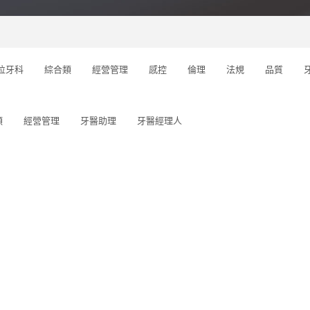
位牙科
綜合類
經營管理
感控
倫理
法規
品質
類
經營管理
牙醫助理
牙醫經理人