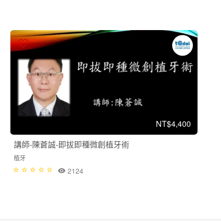
NT$4,400
講師-陳蒼誠-即拔即種微創植牙術
植牙
2124