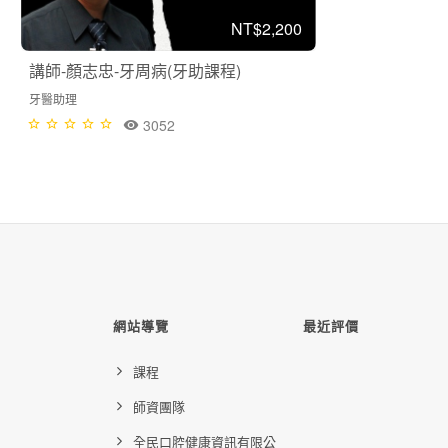
NT$2,200
講師-顏志忠-牙周病(牙助課程)
牙醫助理
3052
網站導覽
最近評價
課程
師資團隊
全民口腔健康資訊有限公