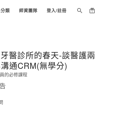
程分類
師資團隊
登入/註冊
- 牙醫診所的春天-談醫護兩
溝通CRM(無學分)
員的必修課程
告
問