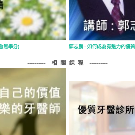
(無學分)
郭志鵬 - 如何成為有魅力的優
---------- 相 關 課 程
----------