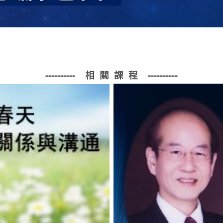
---------- 相 關 課 程
----------