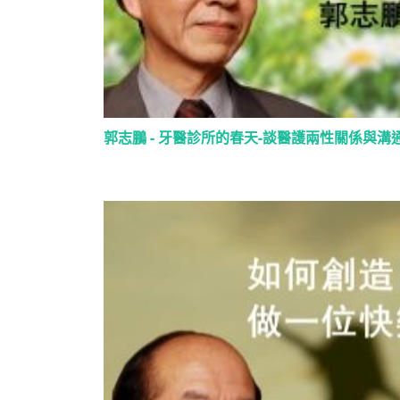
郭志鵬 - 牙醫診所的春天-談醫護兩性關係與溝通