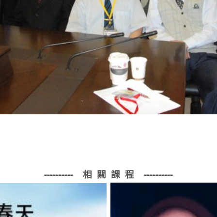
---------- 相 關 課 程
----------