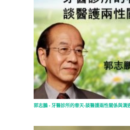
郭志鵬 - 牙醫診所的春天-談醫護兩性關係與溝通