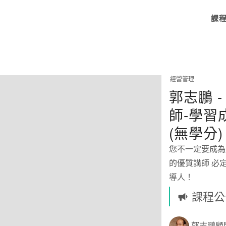
課
經營管理
郭志鵬 
師-學習
(無學分)
您不一定要成為
的優質講師 必
導人！
課程公
郭志鵬顧