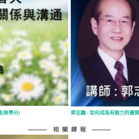
(無學分)
郭志鵬 - 如何成為有魅力的優
---------- 相 關 課 程
----------