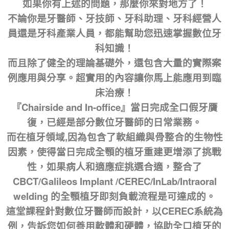
如果你有上述的問題，那麼你來對地方了！
不論你是牙醫師、牙技師、牙科助理、牙科經營人
員還是牙科產業人員，都能幫助您迅速掌握數位牙
科知識！
而且除了健全的理論基礎外，還包含大量的實際案
例應用與分享。超實用的內容讓你馬上能應用到臨
床治療！
『Chairside and In-office』當日完成全口假牙贋
復，已經是部分數位牙醫師的日常業務。
而在植牙領域,因為包含了軟組織與骨整合的生物性
因素，使得當日完成全顎的植牙重建更增添了挑戰
性，如果病人和適應症挑選合適，整合了
CBCT/Galileos Implant /CEREC/InLab/Intraoral
welding 的全顎植牙即刻負載流程是可達成的。
這堂課程針對數位牙醫師而設計，以CEREC系統為
例，告訴您如何善用軟體和硬體，協助全口植牙的