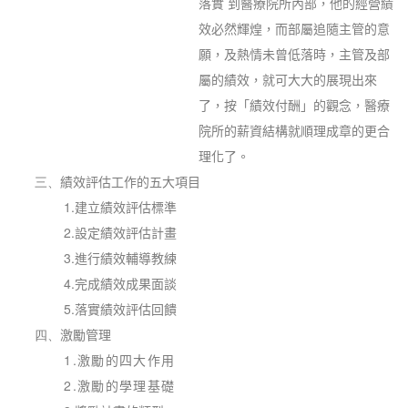
落實 到醫療院所內部，他的經營績
效必然輝煌，而部屬追隨主管的意
願，及熱情未曾低落時，主管及部
屬的績效，就可大大的展現出來
了，按「績效付酬」的觀念，醫療
院所的薪資結構就順理成章的更合
理化了。
三、
績效評估工作的五大項目
1.
建立績效評估標準
2.
設定績效評估計畫
3.
進行績效輔導教練
4.
完成績效成果面談
5.
落實績效評估回饋
四、
激勵管理
1.
激勵的四大作用
2.
激勵的學理基礎