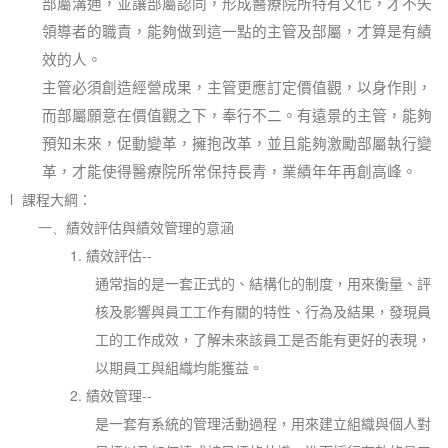
部屬溝通，並讓部屬認同，形成醫療院所特有文化，才不失
領導者的職責，能夠做到這一點的主管及部屬，才算是有績
效的人。
主管必須創造經營成果，主管更應訂定價值觀，以身作則，
而部屬願意在價值觀之下，奉行不二。有遠景的主管，能夠
預知未來，促動變革，擁抱改革，並且能夠激勵部屬執行變
革，才能使得醫療院所常保持長青，業績年年再創高峰。
l
課程大綱：
一、
績效評估與績效管理的意涵
1.
績效評估
--
通常指的是一套正式的、結構化的制度，用來衡量、評
核及影響與員工工作有關的特性、行為及結果，發現員
工的工作成效，了解未來該員工是否能有更好的表現，
以期員工與組織均能獲益。
2.
績效管理
--
是一套有系統的管理活動過程，用來建立組織與個人對