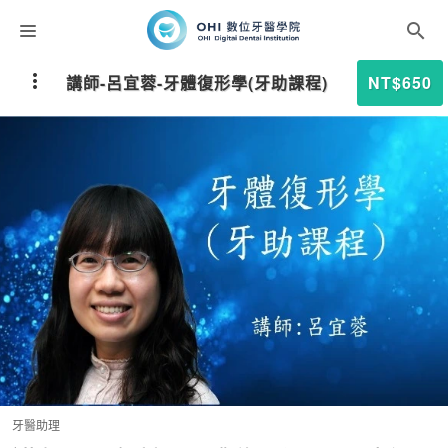
課程分類
講師-呂宜蓉-牙體復形學(牙助課程)
NT$650
師資團隊
聯絡我們
折扣碼
牙醫助理