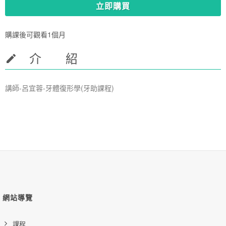
立即購買
購課後可觀看1個月
介 紹
講師-呂宜蓉-牙體復形學(牙助課程)
網站導覽
課程