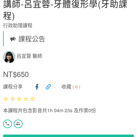
講師-呂宜蓉-牙體復形學(牙助課
程)
行政助理課程
課程公告
呂宜蓉 醫師
NT$650
課程分享
收藏
(
6
)
本課程共包含影音共1h 04m 23s 及作業0份