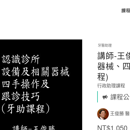
課
牙醫助理
講師-王
器械、四
程)
行政助理課程
課程公
王俊勝 
NT$1,050