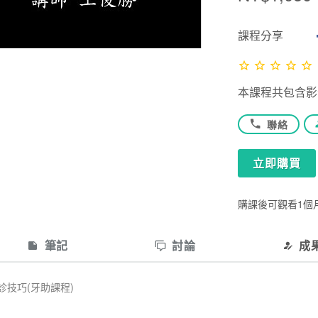
課程分享
本課程共包含影音共
聯絡
立即購買
購課後可觀看1個
筆記
討論
成
診技巧(牙助課程)