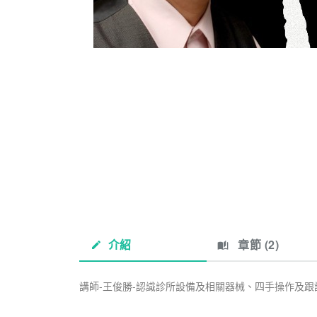
介紹
章節 (
2
)
講師-王俊勝-認識診所設備及相關器械、四手操作及跟