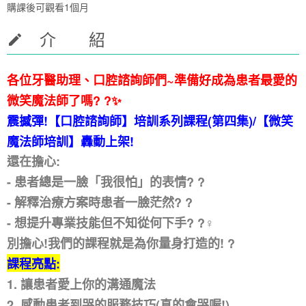
購課後可觀看1個月
介 紹
各位牙醫助理、口腔諮詢師們~準備好成為患者最愛的
微笑魔法師了嗎? ?✨
震撼彈!【口腔諮詢師】培訓系列課程(第四集)/【微笑
魔法師培訓】轟動上架!
還在擔心:
- 患者總是一臉「我很怕」的表情? ?
- 解釋治療方案時患者一臉茫然? ?
- 想提升專業技能但不知從何下手? ?‍♀️
別擔心!我們的課程就是為你量身打造的! ?
課程亮點:
1. 讓患者愛上你的溝通魔法
2. 感動患者到哭的服務技巧(真的會哭喔!)