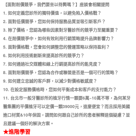
【面對削價競爭，我們要坐以待斃嗎？】座談會相關提問
1. 如何定義您診所的獨特價值，以避免陷入價格戰？
2. 面對低價競爭，您如何保持服務品質並吸引新客戶？
3. 除了價格，您認為哪些因素對牙醫診所的競爭力至關重要？
4. 在削價競爭中，如何有效利用行銷策略提升品牌影響力？
5. 面對價格戰，您會如何調整您的營運策略以保持盈利？
6. 如何利用技術創新來提高診所的競爭力？
7. 如何通過社交媒體和線上行銷提高診所的能見度？
8. 面對削價競爭，您認為合作或聯盟是否是一個可行的策略？
9. 如何建立忠誠的客戶群，以減少對價格敏感度？
10. 在設定服務價格時，您如何平衡成本和客戶的支付能力？
11. 台北市一般牙醫診所的植牙行情一顆要6萬~10萬不等，為何某牙
醫集團的平價植牙可以定價一顆39000元，這麼便宜？而且採用美國
進口材質&10年保固，請問如何跟自己診所的患者解釋這個疑慮？並
且建議一個好的解決方案。
★進階學習