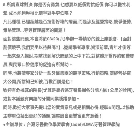
5.所謂直球對決,你是否有勇氣,也想要以低價對抗低價,你可以犧牲利
潤,成本能夠壓得比競爭對手更低嗎？
凡此種種,已經超越是否技術好壞的層面,而是涉及經營策略,競爭優勢,
策略管理...等等管理層面的問題！
面對這些問題,本會將於03/23(六)舉辦一場精彩的線上座談會-【面對
削價競爭,我們要坐以待斃嗎?】,邀請學者專家,資深前輩,青年才俊等
一起來深入探討,期望找到解決問題的上中下策,對整體牙醫界的和諧發
展,與民眾口腔健康的促進有所幫助。
同時,也將請專家分析一些牙醫集團的競爭策略,行銷策略,讓經營祕密
大公開,所謂知己知彼,百戰百勝是也！
歡迎有危機感的院長(尤其是靠近某牙醫集團各分院方圓1公里的診所),
或對本議題有興趣的牙醫同業踴躍參加。
同時,歡迎大家事先提出您的寶貴意見或是相關心得,經驗&問題,以協助
主辦單位擬出更好的議題,讓座談會更豐富更有意義！
●主辦單位 : 台灣牙醫數位學習學會(tadel)/DMA牙醫管理學院