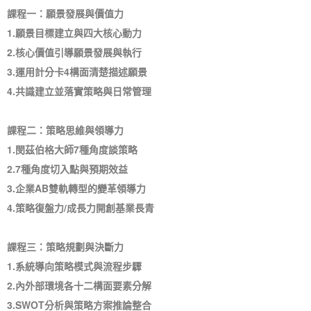
課程一：願景發展與價值力
1.願景目標建立與四大核心動力
2.核心價值引導願景發展與執行
3.運用計分卡4構面清楚描述願景
4.共識建立並落實策略與日常管理
課程二：策略思維與領導力
1.閔茲伯格大師7種角度談策略
2.7種角度切入點與預期效益
3.企業AB雙軌轉型的變革領導力
4.策略復盤力/成長力開創基業長青
課程三：策略規劃與決斷力
1.系統導向策略模式與流程步驟
2.內外部環境各十二構面要素分解
3.SWOT分析與策略方案推論整合