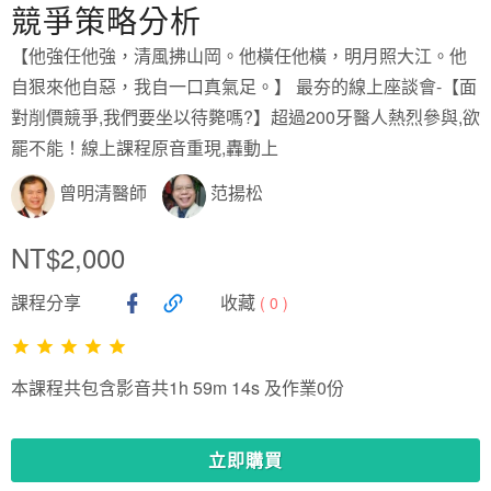
競爭策略分析
【他強任他強，清風拂山岡。他橫任他橫，明月照大江。他
自狠來他自惡，我自一口真氣足。】 最夯的線上座談會-【面
對削價競爭,我們要坐以待斃嗎?】超過200牙醫人熱烈參與,欲
罷不能！線上課程原音重現,轟動上
曾明清醫師
范揚松
NT$2,000
課程分享
收藏
(
0
)
本課程共包含影音共1h 59m 14s 及作業0份
立即購買