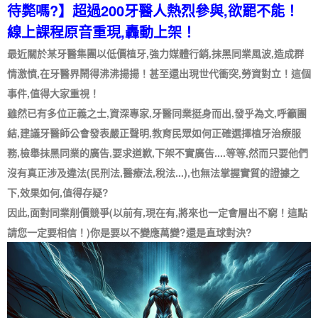
待斃嗎?】超過200牙醫人熱烈參與,欲罷不能！
線上課程原音重現,轟動上架！
最近關於某牙醫集團以低價植牙,強力媒體行銷,抹黑同業風波,造成群
情激憤,在牙醫界鬧得沸沸揚揚！甚至還出現世代衝突,勞資對立！這個
事件,值得大家重視！
雖然已有多位正義之士,資深專家,牙醫同業挺身而出,發乎為文,呼籲團
結,建議牙醫師公會發表嚴正聲明,教育民眾如何正確選擇植牙治療服
務,檢舉抹黑同業的廣告,要求道歉,下架不實廣告....等等,然而只要他們
沒有真正涉及違法(民刑法,醫療法,稅法...),也無法掌握實質的證據之
下,效果如何,值得存疑?
因此,面對同業削價競爭(以前有,現在有,將來也一定會層出不窮！這點
請您一定要相信！)你是要以不變應萬變?還是直球對決?