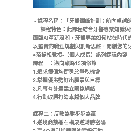
- 課程名稱：「牙醫巔峰計劃：航向卓越
- 課程特色：此課程結合牙醫專業知識
面臨AI革新浪潮，牙醫專業如何站在時
以堅實的職涯規劃與創新思維，開創您的
●范揚松教授-【個人成長】系列課程內容
課程一：邁向巔峰13項修煉
1.追求價值均衡勇於爭取機會
2.掌握優劣勢訂出願景與目標
3.凡事有計畫建立關係網絡
4.行動取勝打造卓越個人品牌
課程二：反敗為勝步步為贏
1.逆境商數碁石構成逆轉勝密碼
2.高AQ導引逆轉勝的建設行動