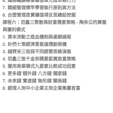
6. 職務輪調專業幕僚單元成本執行力
7. 精細管理標竿學習執行原則與方法
8. 台塑管理是寶礦值得反思總結挖掘
課程六：范蠡三聚散與財富積累策略 - 陶朱公的算盤
與獲利模式
1. 資本流動之造血機制與產銷過程
2. 計然七策經濟景氣循環創商機
3. 越齊宋三徒採不同經營思維演進
4. 范蠡三致千金到積累鉅萬致富策略
5. 運用商業模式九要素比較成功因素
6. 更多錢˙額外錢˙八方錢˙獨家錢
7. 未來錢˙實虛錢˙無形錢˙關係錢
8. 經理人到中小企業主到企業集團首富